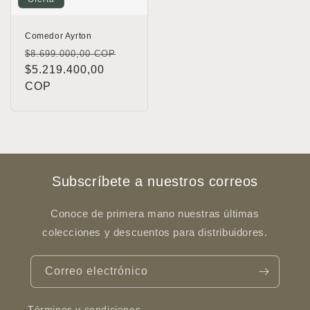
Comedor Ayrton
Precio
Precio
$8.699.000,00 COP
habitual
$5.219.400,00
de
COP
oferta
Subscríbete a nuestros correos
Conoce de primera mano nuestras últimas
colecciones y descuentos para distribuidores.
Correo electrónico
Términos y condiciones