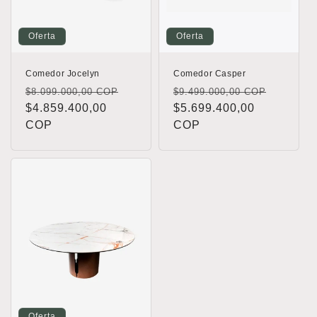
n
Oferta
Oferta
:
Comedor Jocelyn
Comedor Casper
Precio
Precio
Precio
Precio
$8.099.000,00 COP
$9.499.000,00 COP
habitual
$4.859.400,00
de
habitual
$5.699.400,00
de
COP
oferta
COP
oferta
Oferta