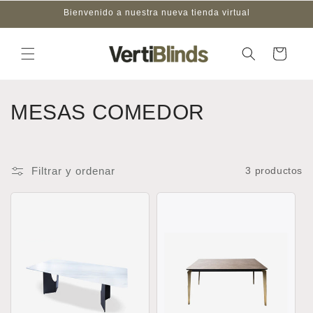
Ir
Bienvenido a nuestra nueva tienda virtual
directamente
al contenido
Carrito
C
MESAS COMEDOR
o
l
Filtrar y ordenar
3 productos
e
c
c
i
ó